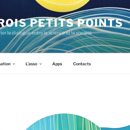
ROIS PETITS POINTS
iter le dialogue entre la science et la société
sation
L’asso
Apps
Contacts