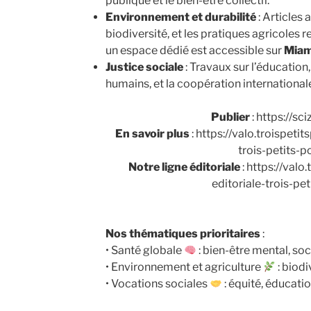
publique et le bien-être collectif.
Environnement et durabilité
: Articles 
biodiversité, et les pratiques agricoles r
un espace dédié est accessible sur
Miam
Justice sociale
: Travaux sur l’éducation,
humains, et la coopération international
Publier
: https://sc
En savoir plus
: https://valo.troispeti
trois-petits-p
Notre ligne éditoriale
: https://valo
editoriale-trois-pet
Nos thématiques prioritaires
:
• Santé globale
: bien-être mental, soci
• Environnement et agriculture
: biodi
• Vocations sociales
: équité, éducatio