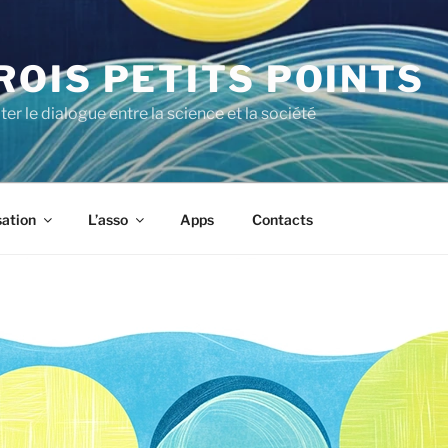
ROIS PETITS POINTS
iter le dialogue entre la science et la société
sation
L’asso
Apps
Contacts