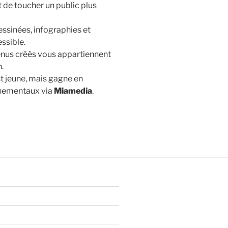
 de toucher un public plus
essinées, infographies et
ssible.
enus créés vous appartiennent
.
t jeune, mais gagne en
onnementaux via
Miamedia
.