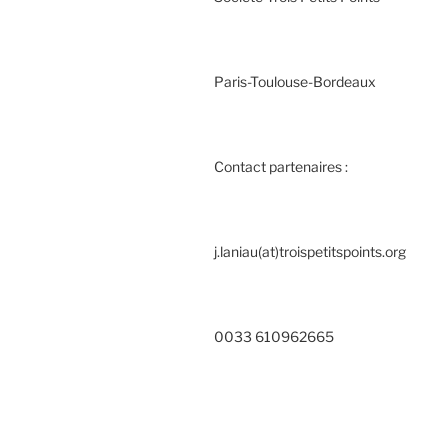
Paris-Toulouse-Bordeaux
Contact partenaires :
j.laniau(at)troispetitspoints.org
0033 610962665