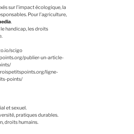
axés sur l’impact écologique, la
esponsables. Pour l’agriculture,
edia
.
 le handicap, les droits
e.
izo.io/scigo
tspoints.org/publier-un-article-
oints/
.troispetitspoints.org/ligne-
its-points/
al et sexuel.
versité, pratiques durables.
n, droits humains.