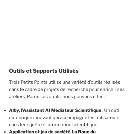
Master AGAPES, cet atelier vise à sensibiliser les
participants aux questions d’égalité des genres et de
consentement, en utilisant des supports interactifs et
créatifs (application https://roueduconsentement.com,
outils vidéo, jeu de société).
Outils et Supports Utilisés
Trois Petits Points utilise une variété d’outils réalisés
dans le cadre de projets de recherche pour enrichir ses
ateliers. Parmi ces outils, nous pouvons citer :
Alby, l’Assistant AI Médiateur Scientifique
: Un outil
numérique innovant qui accompagne les utilisateurs
dans leur quête d’information scientifique.
Application et jeu de société
La Roue du